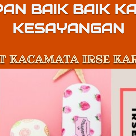
PAN BAIK BAIK K
KESAYANGAN
T KACAMATA IRSE KA