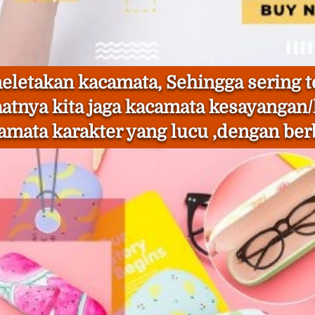
eletakan kacamata, Sehingga sering te
atnya kita jaga kacamata kesayangan/k
camata karakter yang lucu ,dengan be