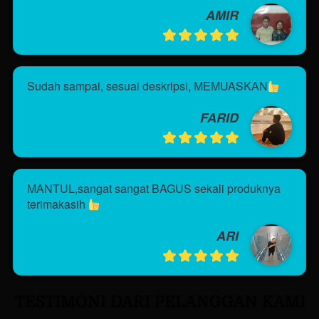
AMIR
Sudah sampai, sesuai deskripsi, MEMUASKAN
FARID
MANTUL,sangat sangat BAGUS sekali produknya 
terimakasih 
ARI
TESTIMONI DARI PELANGGAN KAMI