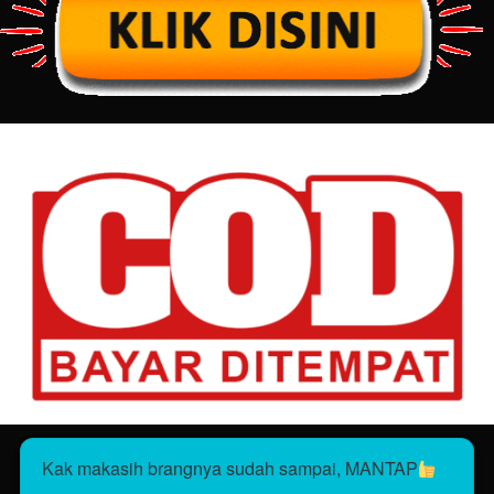
Kak makasih brangnya sudah sampai, MANTAP