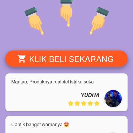
KLIK BELI SEKARANG
`
Mantap, Produknya realpict istriku suka
YUDHA
Cantik banget warnanya 