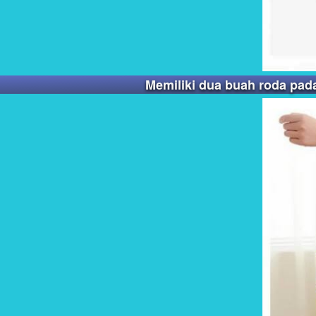
Memiliki dua buah roda pad