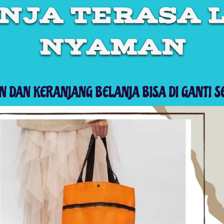
NJA TERASA L
NYAMAN
AN DAN KERANJANG
BELANJA BISA DI GANTI S