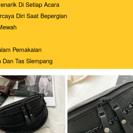
narik Di Setiap Acara
caya Diri Saat Bepergian
 Mewah
Dalam Pemakaian
an Dan Tas Slempang