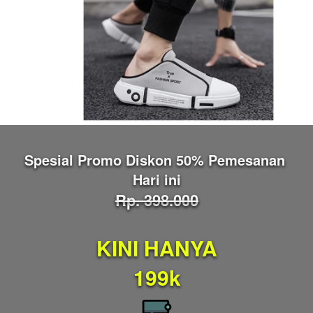
Spesial Promo Diskon 50% Pemesanan 
Hari ini
Rp. 398.000
KINI HANYA
199k