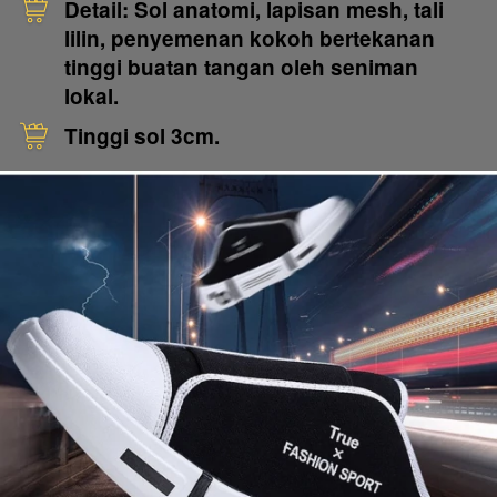
Detail: Sol anatomi, lapisan mesh, tali 
lilin, penyemenan kokoh bertekanan 
tinggi buatan tangan oleh seniman 
lokal.
Tinggi sol 3cm.