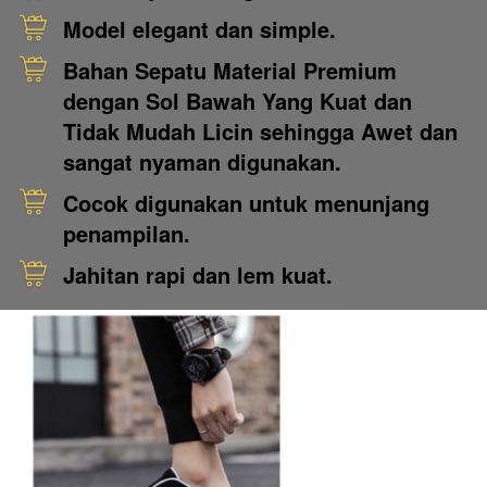
Model elegant dan simple.
Bahan Sepatu Material Premium 
dengan Sol Bawah Yang Kuat dan 
Tidak Mudah Licin sehingga Awet dan 
sangat nyaman digunakan.
Cocok digunakan untuk menunjang 
penampilan.
Jahitan rapi dan lem kuat.