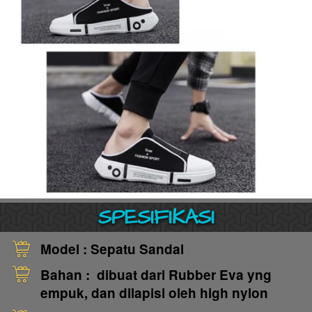
SPESIFIKASI
Model : Sepatu Sandal
Bahan : 
dibuat dari Rubber Eva yng 
empuk, dan dilapisi oleh high nylon