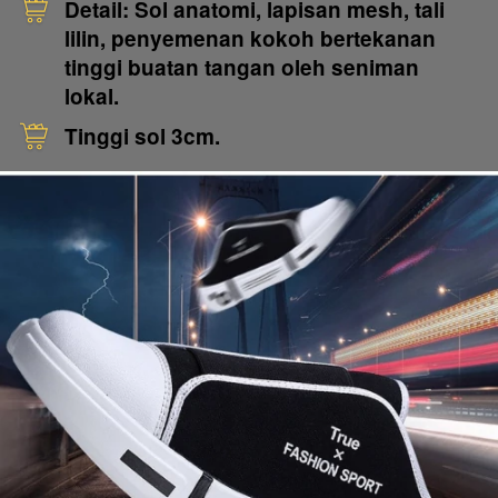
Detail: Sol anatomi, lapisan mesh, tali 
lilin, penyemenan kokoh bertekanan 
tinggi buatan tangan oleh seniman 
lokal.
Tinggi sol 3cm.