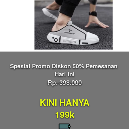
Spesial Promo Diskon 50% Pemesanan 
Hari ini
Rp. 398.000
KINI HANYA
199k