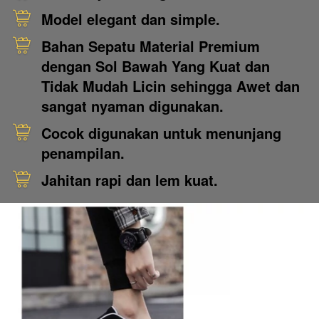
Model elegant dan simple.
Bahan Sepatu Material Premium 
dengan Sol Bawah Yang Kuat dan 
Tidak Mudah Licin sehingga Awet dan 
sangat nyaman digunakan.
Cocok digunakan untuk menunjang 
penampilan.
Jahitan rapi dan lem kuat.