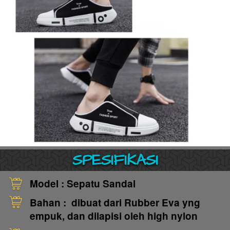
SPESIFIKASI
Model : Sepatu Sandal
Bahan : 
dibuat dari Rubber Eva yng 
empuk, dan dilapisi oleh high nylon