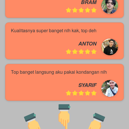
BRAM
Kualitasnya super banget nih kak, top deh 
ANTON
Top banget langsung aku pakai kondangan nih
SYARIF