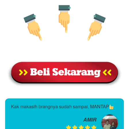
Kak makasih brangnya sudah sampai, MANTAP
AMIR