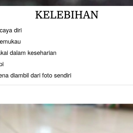
KELEBIHAN
aya diri
memukau
kai dalam keseharian
pi
na diambil dari foto sendiri