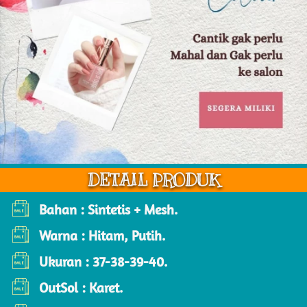
DETAIL PRODUK
Bahan : Sintetis + Mesh.
Warna : Hitam, Putih.
Ukuran : 37-38-39-40.
OutSol : Karet.