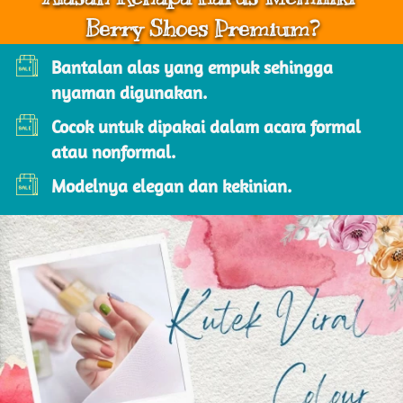
Berry Shoes Premium?
Bantalan alas yang empuk sehingga 
nyaman digunakan.
Cocok untuk dipakai dalam acara formal 
atau nonformal.
Modelnya elegan dan kekinian.