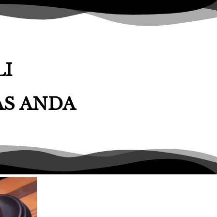
LI
AS ANDA