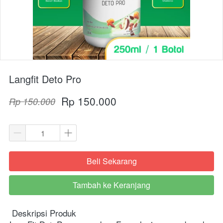
Langfit Deto Pro
Rp 150.000
Rp 150.000
Beli Sekarang
`
Tambah ke Keranjang
`
 Deskripsi Produk 