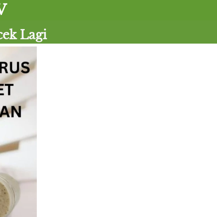
V
cek Lagi