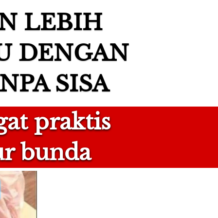
N LEBIH 
 DENGAN 
NPA SISA
at praktis 
r bunda