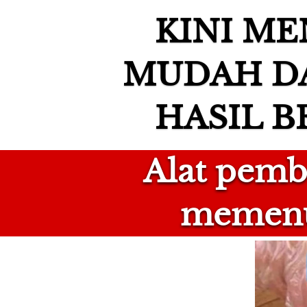
KINI ME
MUDAH D
HASIL B
Alat pembe
memenu