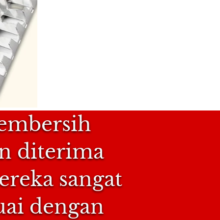
embersih 
 diterima 
ereka sangat 
uai dengan 