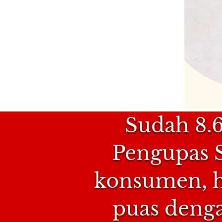
Sudah 8.
Pengupas S
konsumen, ha
puas denga