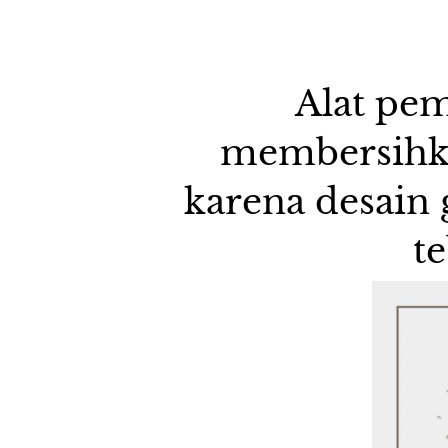
Alat pem
membersihkan
karena desain g
t