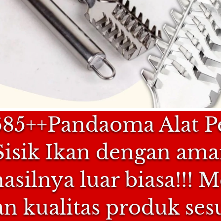
685++Pandaoma Alat P
isik Ikan dengan aman
silnya luar biasa!!! M
n kualitas produk ses