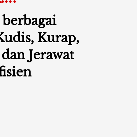
berbagai  
udis, Kurap, 
dan Jerawat 
fisien