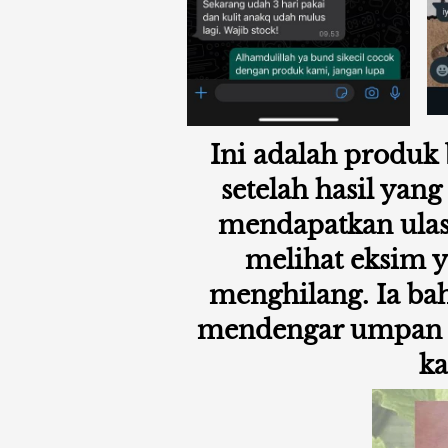
Ini adalah produk 
setelah hasil yan
mendapatkan ulasa
melihat eksim y
menghilang. Ia b
mendengar umpan ba
k