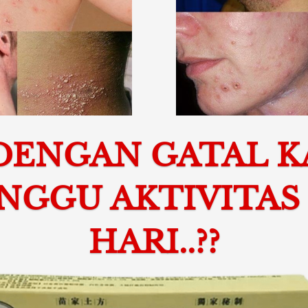
 DENGAN GATAL K
GGU AKTIVITAS 
HARI..??