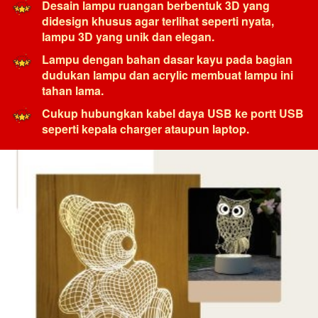
Desain lampu ruangan berbentuk 3D yang 
didesign khusus agar terlihat seperti nyata, 
lampu 3D yang unik dan elegan.
Lampu dengan bahan dasar kayu pada bagian 
dudukan lampu dan acrylic membuat lampu ini 
tahan lama.
Cukup hubungkan kabel daya USB ke portt USB 
seperti kepala charger ataupun laptop.