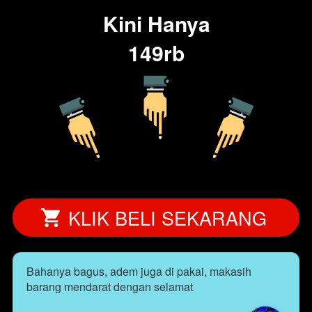
Kini Hanya
149rb
KLIK BELI SEKARANG
`
Bahanya bagus, adem juga di pakai, makasih 
barang mendarat dengan selamat