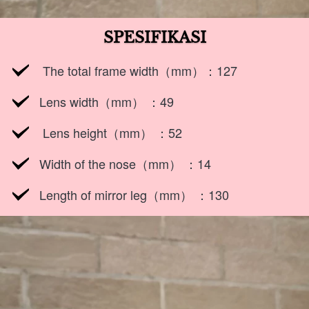
SPESIFIKASI
The total frame width（mm）：127 
Lens width（mm） ：49
 Lens height（mm） ：52 
Width of the nose（mm） ：14 
Length of mirror leg（mm） ：130