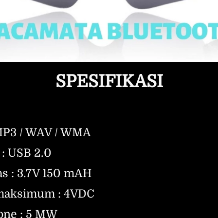
SPESIFIKASI
MP3 / WAV / WMA 
 : USB 2.0
tas : 3.7V 150 mAH
 maksimum : 4VDC
one : 5 MW