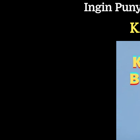
Ingin Puny
K