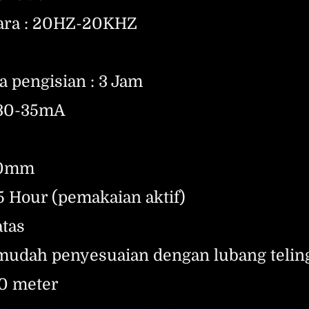
uara : 20HZ-20KHZ
 pengisian : 3 Jam
 30-35mA
40mm
 5 Hour (pemakaian aktif)
atas
 mudah penyesuaian dengan lubang telin
20 meter