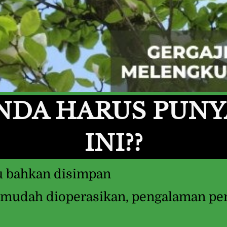
NDA HARUS PUNYA
INI??
u bahkan disimpan
mudah dioperasikan, pengalaman pen