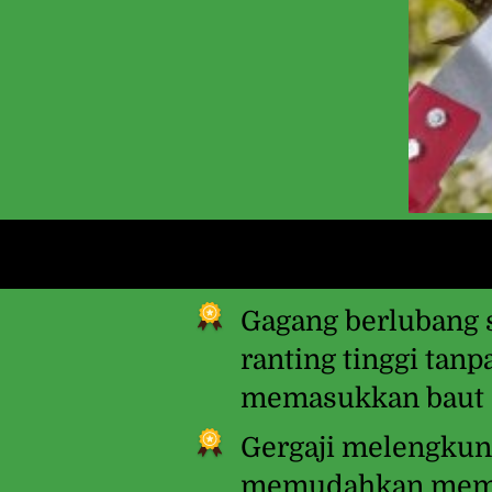
Gagang berlubang 
ranting tinggi tanp
memasukkan baut s
Gergaji melengkung
memudahkan memot