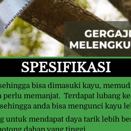
SPESIFIKASI
sehingga bisa dimasuki kayu, memu
a perlu memanjat.  Terdapat lubang kec
ehingga anda bisa mengunci kayu le
 untuk mendapat daya tarik lebih bes
ong dahan yang tinggi