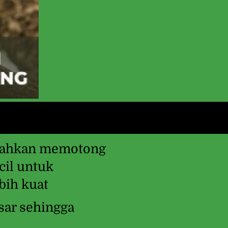
dahkan memotong 
il untuk 
bih kuat
ar sehingga 