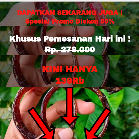
DAPATKAN SEKARANG JUGA !
Spesial Promo Diskon 50%
Khusus Pemesanan Hari ini !
Rp. 278.000
KINI HANYA
139Rb