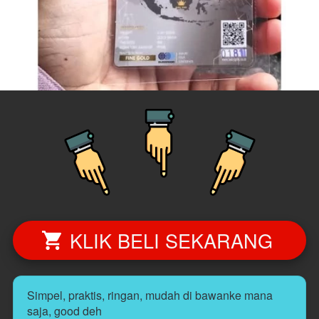
KLIK BELI SEKARANG
`
Simpel, praktis, ringan, mudah di bawanke mana 
saja, good deh