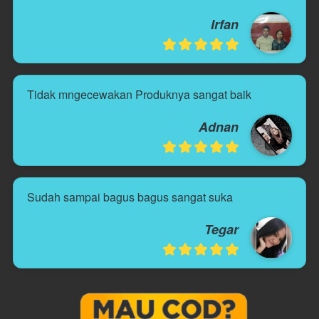
Irfan
Tidak mngecewakan Produknya sangat baik
Adnan
Sudah sampai bagus bagus sangat suka
Tegar