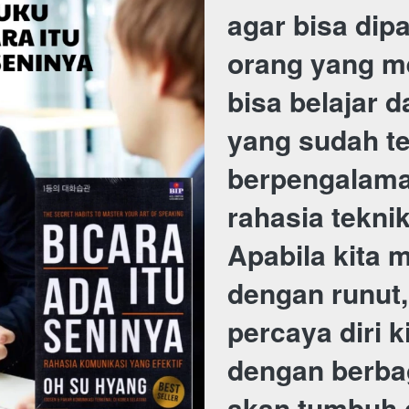
agar bisa dip
orang yang m
bisa belajar d
yang sudah te
berpengalama
rahasia teknik
Apabila kita 
dengan runut,
percaya diri k
dengan berba
akan tumbuh 