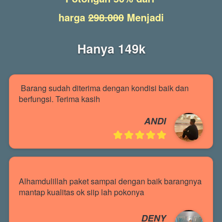
harga 
298.000
 Menjadi
Hanya 149k
Barang sudah diterima dengan kondisi baik dan 
berfungsi. Terima kasih
ANDI
Alhamdulillah paket sampai dengan baik barangnya 
mantap kualitas ok siip lah pokonya
DENY