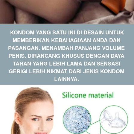
KONDOM YANG SATU INI DI DESAIN UNTUK 
MEMBERIKAN KEBAHAGIAAN ANDA DAN 
PASANGAN. MENAMBAH PANJANG VOLUME 
PENIS. DIRANCANG KHUSUS DENGAN DAYA 
TAHAN YANG LEBIH LAMA DAN SENSASI 
GERIGI LEBIH NIKMAT DARI JENIS KONDOM 
LAINNYA.