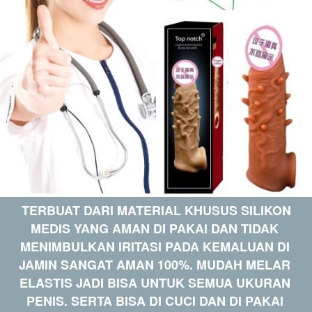
TERBUAT DARI MATERIAL KHUSUS SILIKON 
MEDIS YANG AMAN DI PAKAI DAN TIDAK 
MENIMBULKAN IRITASI PADA KEMALUAN DI 
JAMIN SANGAT AMAN 100%. MUDAH MELAR 
ELASTIS JADI BISA UNTUK SEMUA UKURAN 
PENIS. SERTA BISA DI CUCI DAN DI PAKAI 