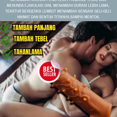
MENUNDA EJAKULASI DINI, MENAMBAH DURASI LEBIH LAMA, 
TEKSTUR BERGERIGI LEMBUT MENAMBAH SENSASI GELI-GELI 
NIKMAT DAN SENTUH TITIKNYA SAMPAI MENTOK.