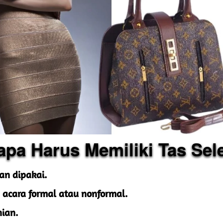
apa Harus Memiliki Tas Sel
n dipakai.
 acara formal atau nonformal.
ian.