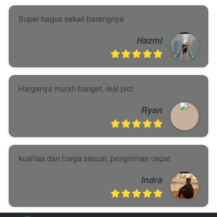
Super bagus sekali barangnya
Hazmi
Harganya murah banget, real pict
Ryan
kualitas dan harga sesuai, pengiriman cepat
Indra