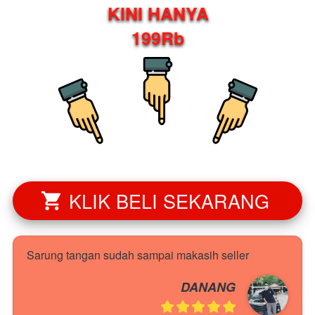
KINI HANYA
199Rb
KLIK BELI SEKARANG
`
Sarung tangan sudah sampai makasih seller
DANANG