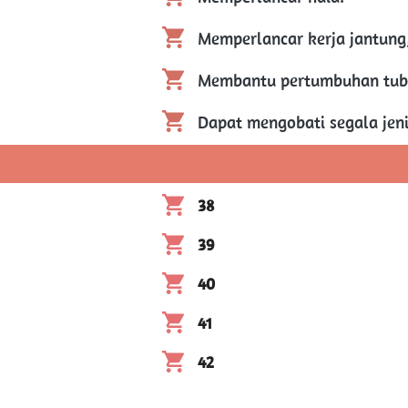
Memperlancar kerja jantung, 
Membantu pertumbuhan tubu
Dapat mengobati segala jeni
38 
39
40
41
42