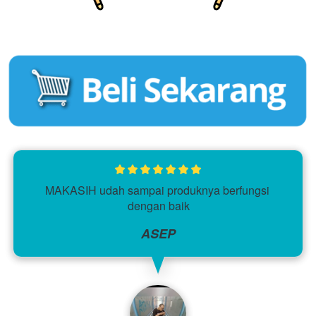
MAKASIH udah sampai produknya berfungsi 
dengan baik
ASEP