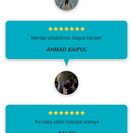
Mantap produknya ,bagus banget 
AHMAD SAIFUL
thx kaka udah nyampe alatnya