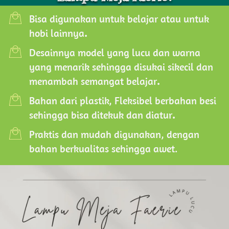
Bisa digunakan untuk belajar atau untuk 
hobi lainnya
.
Desainnya model yang lucu dan warna 
yang menarik sehingga disukai sikecil dan 
menambah semangat belajar
.
Bahan dari plastik, Fleksibel berbahan besi 
sehingga bisa ditekuk dan diatur
.
Praktis dan mudah digunakan, dengan 
bahan berkualitas sehingga awet.