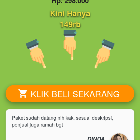
Rp. 298.000
Kini Hanya
149rb
KLIK BELI SEKARANG
`
Paket sudah datang nih kak, sesuai deskripsi, 
penjual juga ramah bgt
DINDA