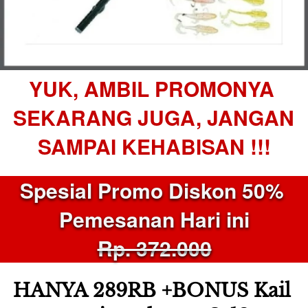
YUK, AMBIL PROMONYA 
SEKARANG
JUGA, JANGAN 
SAMPAI KEHABISAN !!!
Spesial Promo Diskon 50% 
Pemesanan Hari ini
Rp. 372.000
HANYA 289RB +BONUS Kail 