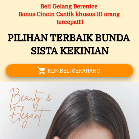
Beli Gelang Berenice 
Bonus Cincin Cantik khusus 10 orang 
tercepat!!!
PILIHAN TERBAIK BUNDA 
SISTA KEKINIAN
KLIK BELI SEKARANG
`