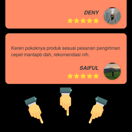
DENY
Keren pokoknya produk sesuai pesanan pengiriman 
cepet mantapb dah, rekomendasi nih.
SAIFUL