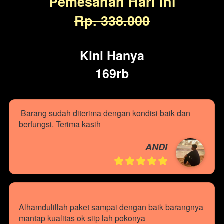
Pemesanan Hari ini
Rp. 338.000
Kini Hanya
169rb
Barang sudah diterima dengan kondisi baik dan 
berfungsi. Terima kasih
ANDI
Alhamdulillah paket sampai dengan baik barangnya 
mantap kualitas ok siip lah pokonya