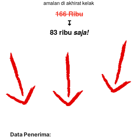
amalan di akhirat kelak 
166 Ribu
↧
83
ribu 
saja!
Data Penerima: