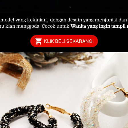
 model yang kekinian,  dengan desain yang menjuntai dan 
mu kian menggoda. Cocok untuk 
Wanita yang ingin tampi
KLIK BELI SEKARANG
`