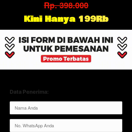
Rp. 398.000
Kini Hanya 
199Rb
Data Penerima: