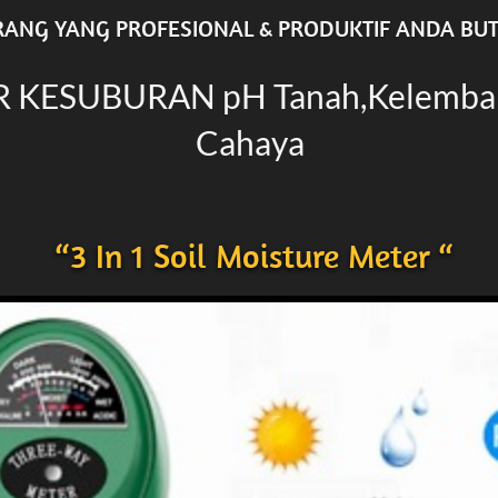
ANG YANG PROFESIONAL & PRODUKTIF ANDA BUTU
KESUBURAN pH Tanah,Kelembaba
Cahaya
 “3 In 1 Soil Moisture Meter “