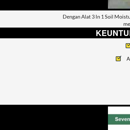
Dengan Alat 3 In 1 Soil Moist
me
KEUNTUN
A