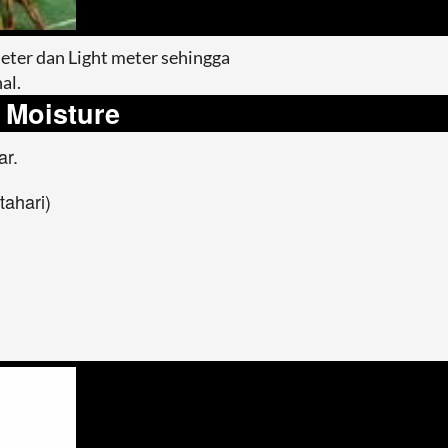
eter dan Light meter sehingga 
al.
Moisture
ar.
ahari)