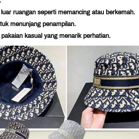
.
s luar ruangan seperti memancing atau berkemah.
tuk menunjang penampilan.
pakaian kasual yang menarik perhatian.