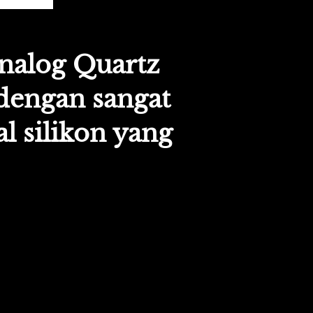
alog Quartz 
engan sangat 
l silikon yang 